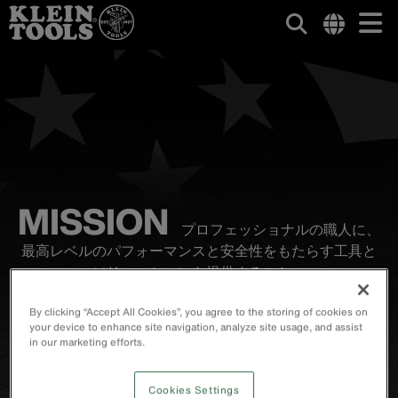
メ
Internationa
メ
site
イ
イ
links
ン
menu
ン
コ
ン
ナ
テ
ン
ビ
ツ
ゲ
MISSION
に
移
プロフェッショナルの職人に、
ー
動
最高レベルのパフォーマンスと安全性をもたらす工具と
シ
ソリューションを提供すること。
ョ
顧客第一主義 / 当事者意識 / 品質 / 革新 / チームワーク
By clicking “Accept All Cookies”, you agree to the storing of cookies on
ン
your device to enhance site navigation, analyze site usage, and assist
in our marketing efforts.
Cookies Settings