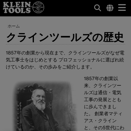
メ
Internationa
site
パ
メ
ホーム
イ
links
イ
クラインツールズの歴史
ン
menu
ン
ン
コ
く
ナ
ン
1857年の創業から現在まで、クラインツールズがなぜ電
ず
テ
ビ
気工事士をはじめとする プロフェッショナルに選ばれ続
ン
けているのか、その歩みをご紹介します。
ゲ
ツ
に
ー
1857年の創業以
移
来、クラインツー
動
シ
ルズは通信・電気
ョ
工事の発展ととも
に歩んできまし
ン
た。 創業者マティ
アス・クライン
と、その5世代にわ