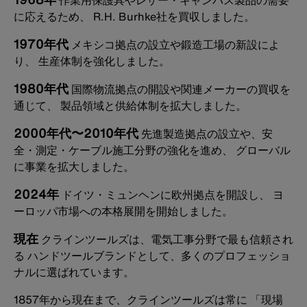
作業用保護具やレザー・キャンバス製品の需要
に応えるため、 R.H. Burhke社を買収しました。
1970年代
メキシコ拠点の設立や鍛造工場の新設によ
り、 生産体制を強化しました。
1980年代
国際物流拠点の開設や関連メーカーの買収を
通じて、 製品領域と供給体制を拡大しました。
2000年代〜2010年代
先進製造拠点の設立や、安
全・測定・ケーブル施工分野の強化を進め、 グローバル
に事業を拡大しました。
2024年
ドイツ・ミュンヘンに欧州拠点を開設し、 ヨ
ーロッパ市場への本格展開を開始しました。
現在
クラインツールズは、電気工事分野で最も信頼され
る ハンドツールブランドとして、多くのプロフェッショ
ナルに選ばれています。
1857年から現在まで、クラインツールズは常に 「現場