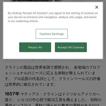
たる後継者たちに
よって、 現場で本
By clicking “Accept All Cookies”, you agree to the storing of cookies on
当に役立つ工具づ
your device to enhance site navigation, analyze site usage, and assist
くりが受け継がれ
in our marketing efforts.
ています。
Cookies Settings
現在のクラインツ
ールズは、プライヤーにとどまらず、 電気工事・通信・
建設・産業分野で使用される幅広いハンドツールを展開
Reject All
Accept All Cookies
しています。 また、作業現場の安全を支える保護具製品
もラインアップしています。
クラインの製品は世界各国で展開され、 各地域のプロフ
ェッショナルのニーズに応える体制が整えられていま
す。 プロ品質の代名詞として、クラインツールズの評価
は世界的に確立されています。
1857年
マティアス・クラインはドイツからアメリカへ
渡り、 シカゴの中心部で鍛冶工房を構えました。 当時の
通信インフラは、電柱に張られた数本の電線があるだけ