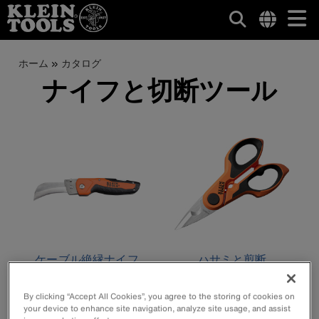
メ
Internationa
site
パ
メ
ホーム
カタログ
イ
links
イ
ナイフと切断ツール
ン
menu
ン
ン
コ
く
ナ
ン
ず
テ
ビ
ン
ゲ
ツ
に
ー
移
動
シ
ョ
ケーブル絶縁ナイフ
ハサミと剪断
ン
By clicking “Accept All Cookies”, you agree to the storing of cookies on
your device to enhance site navigation, analyze site usage, and assist