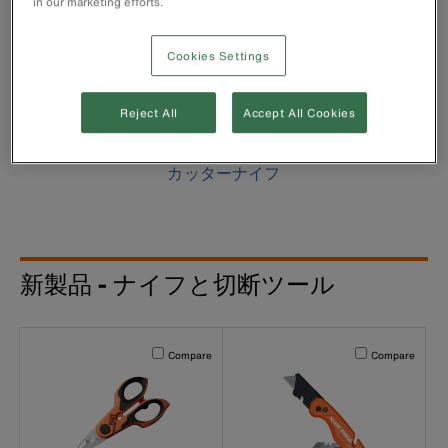
in our marketing efforts.
Cookies Settings
Reject All
Accept All Cookies
カッターナイフ
新製品 - ナイフと切断ツール
Activating this element will cause content on the page to b
Activating this el
Compare
Compare