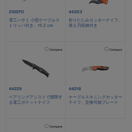
product number 2100FO
product number 44303
2100FO
44303
電工ハサミ 小型ケーブルス
折りたたみカッターナイフ、
トリッパ付き、15.2 cm
替え刃収納付き
Activating this element will cause content on the page to b
Activating this el
Compare
Compare
product number 44228
product number 44218
44228
44218
ベアリングアシストで開閉す
ケーブルスキニングカッター
る電工ポケットナイフ
ナイフ、交換可能ブレード
Activating this element will cause content on the page to b
Compare